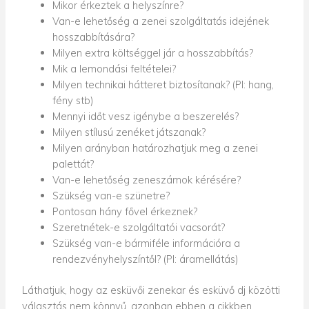
Mikor érkeztek a helyszínre?
Van-e lehetőség a zenei szolgáltatás idejének
hosszabbítására?
Milyen extra költséggel jár a hosszabbítás?
Mik a lemondási feltételei?
Milyen technikai hátteret biztosítanak? (Pl: hang,
fény stb)
Mennyi időt vesz igénybe a beszerelés?
Milyen stílusú zenéket játszanak?
Milyen arányban határozhatjuk meg a zenei
palettát?
Van-e lehetőség zeneszámok kérésére?
Szükség van-e szünetre?
Pontosan hány fővel érkeznek?
Szeretnétek-e szolgáltatói vacsorát?
Szükség van-e bármiféle információra a
rendezvényhelyszíntől? (Pl: áramellátás)
Láthatjuk, hogy az esküvői zenekar és esküvő dj közötti
választás nem könnyű, azonban ebben a cikkben