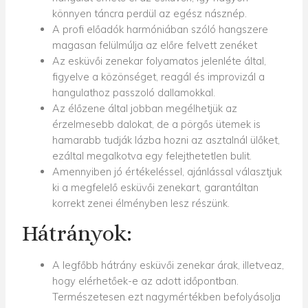
könnyen táncra perdül az egész násznép.
A profi előadók harmóniában szóló hangszere
magasan felülmúlja az előre felvett zenéket
Az esküvői zenekar folyamatos jelenléte által,
figyelve a közönséget, reagál és improvizál a
hangulathoz passzoló dallamokkal.
Az élőzene által jobban megélhetjük az
érzelmesebb dalokat, de a pörgős ütemek is
hamarabb tudják lázba hozni az asztalnál ülőket,
ezáltal megalkotva egy felejthetetlen bulit.
Amennyiben jó értékeléssel, ajánlással választjuk
ki a megfelelő esküvői zenekart, garantáltan
korrekt zenei élményben lesz részünk.
Hátrányok:
A legfőbb hátrány esküvői zenekar árak, illetveaz,
hogy elérhetőek-e az adott időpontban.
Természetesen ezt nagymértékben befolyásolja