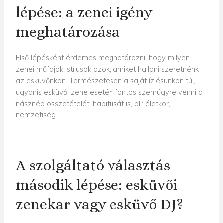
lépése: a zenei igény
meghatározása
Első lépésként érdemes meghatározni, hogy milyen
zenei műfajok, stílusok azok, amiket hallani szeretnénk
az esküvőnkön. Természetesen a saját ízlésünkön túl,
ugyanis esküvői zene esetén fontos szemügyre venni a
násznép összetételét, habitusát is, pl.: életkor,
nemzetiség.
A szolgáltató választás
második lépése: esküvői
zenekar vagy esküvő DJ?