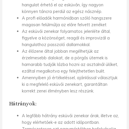
hangulat érhető el
az esküvőn
, így nagyon
könnyen táncra perdül az egész násznép.
A profi előadók harmóniában szóló hangszere
magasan
felülmúlja az előre felvett zenéket
Az esküvői zenekar
folyamatos jelenléte által,
figyelve a közönséget, reagál és improvizál a
hangulathoz passzoló dallamokkal.
Az élőzene által jobban megélhetjük az
érzelmesebb dalokat, de a pörgős ütemek is
hamarabb tudják lázba hozni az asztalnál ülőket,
ezáltal megalkotva egy felejthetetlen bulit.
Amennyiben jó értékeléssel, ajánlással választjuk
ki a megfelelő
esküvői zenekart
, garantáltan
korrekt zenei élményben lesz részünk.
Hátrányok:
A legfőbb hátrány
esküvői zenekar árak
, illetve
az,
hogy elérhetőek-e az adott időpontban
.
Természetesen ezt nagymértékben befolyásolja