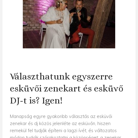
Választhatunk egyszerre
esküvői zenekart és esküvő
DJ-t is? Igen!
Manapság egyre gyakoribb választás az esküvői
zenekar és dj közös jelenléte az esküvőn, hiszen
remekül fel tudják építeni a lagzi ívét, és változatos
módon tudják szórakoztatni a közönséget: a zenekar