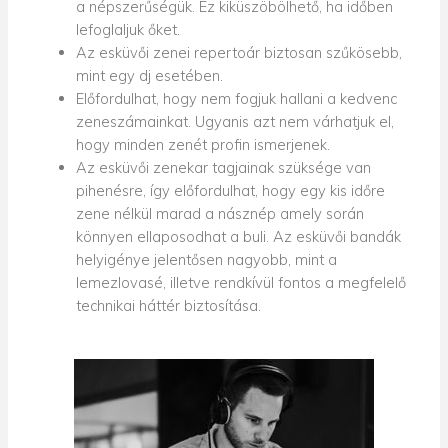
a népszerűségük. Ez kiküszöbölhető, ha időben
lefoglaljuk őket.
Az esküvői zenei repertoár biztosan szűkösebb,
mint egy dj esetében.
Előfordulhat, hogy nem fogjuk hallani a kedvenc
zeneszámainkat. Ugyanis azt nem várhatjuk el,
hogy minden zenét profin ismerjenek.
Az esküvői zenekar tagjainak szüksége van
pihenésre, így előfordulhat, hogy egy kis időre
zene nélkül marad a násznép amely során
könnyen ellaposodhat a buli. Az esküvői bandák
helyigénye jelentősen nagyobb, mint a
lemezlovasé, illetve rendkívül fontos a megfelelő
technikai háttér biztosítása.