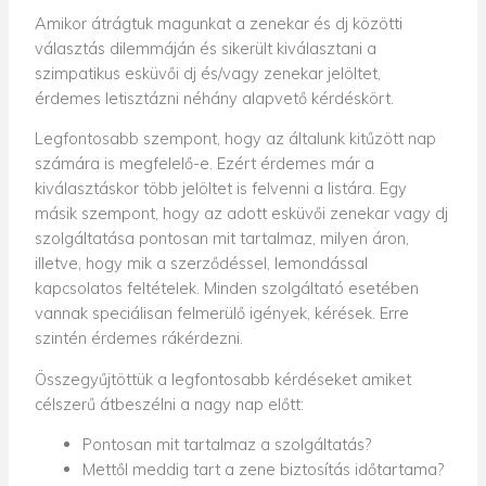
Amikor átrágtuk magunkat a zenekar és dj közötti
választás dilemmáján és sikerült kiválasztani a
szimpatikus esküvői dj és/vagy zenekar jelöltet,
érdemes letisztázni néhány alapvető kérdéskört.
Legfontosabb szempont, hogy az általunk kitűzött nap
számára is megfelelő-e. Ezért érdemes már a
kiválasztáskor több jelöltet is felvenni a listára. Egy
másik szempont, hogy az adott esküvői zenekar vagy dj
szolgáltatása pontosan mit tartalmaz, milyen áron,
illetve, hogy mik a szerződéssel, lemondással
kapcsolatos feltételek. Minden szolgáltató esetében
vannak speciálisan felmerülő igények, kérések. Erre
szintén érdemes rákérdezni.
Összegyűjtöttük a legfontosabb kérdéseket amiket
célszerű átbeszélni a nagy nap előtt:
Pontosan mit tartalmaz a szolgáltatás?
Mettől meddig tart a zene biztosítás időtartama?