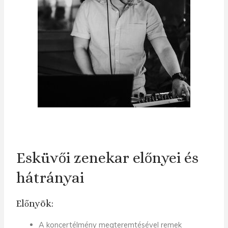
Esküvői zenekar előnyei és
hátrányai
Előnyök:
A koncertélmény megteremtésével remek