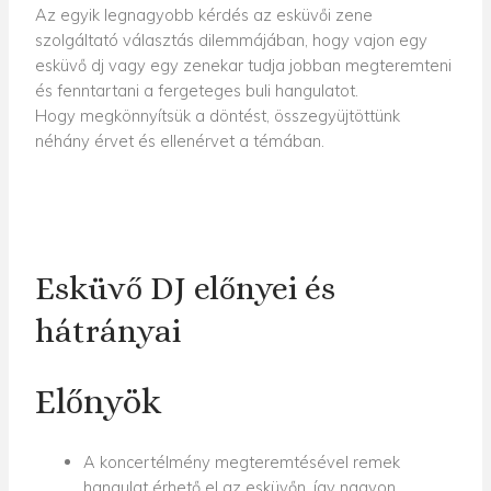
Az egyik legnagyobb kérdés az esküvői zene
szolgáltató választás dilemmájában, hogy vajon egy
esküvő dj vagy egy zenekar tudja jobban megteremteni
és fenntartani a fergeteges buli hangulatot.
Hogy megkönnyítsük a döntést, összegyüjtöttünk
néhány érvet és ellenérvet a témában.
Esküvő DJ előnyei és
hátrányai
Előnyök
A koncertélmény megteremtésével remek
hangulat érhető el az esküvőn, így nagyon