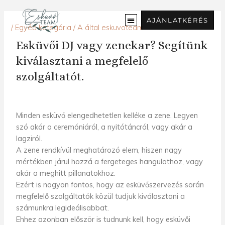
Ugrás
a
AJÁNLATKÉRÉS
/
Egyéb kategória
/ A által
eskuvoteam
tartalomra
Esküvői DJ vagy zenekar? Segítünk
kiválasztani a megfelelő
szolgáltatót.
Minden esküvő elengedhetetlen kelléke a zene. Legyen
szó akár a ceremóniáról, a nyitótáncról, vagy akár a
lagziról.
A zene rendkívül meghatározó elem, hiszen nagy
mértékben járul hozzá a fergeteges hangulathoz, vagy
akár a meghitt pillanatokhoz.
Ezért is nagyon fontos, hogy
az esküvőszervezés során
megfelelő szolgáltatók közül tudjuk kiválasztani a
számunkra legideálisabbat.
Ehhez azonban először is tudnunk kell, hogy
esküvői