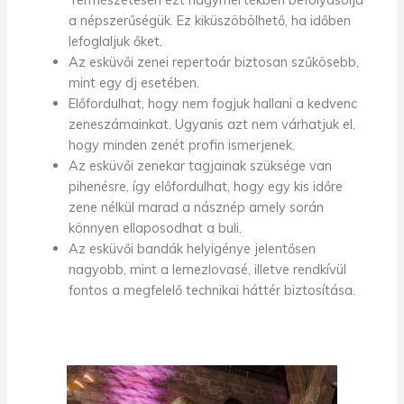
a népszerűségük.
Ez kiküszöbölhető, ha időben
lefoglaljuk őket.
A
z esküvői zenei
repertoár biztosan szűkösebb,
mint egy dj esetében.
Előfordulhat, hogy nem fogjuk hallani a kedvenc
zeneszámainkat.
Ugyanis azt nem várhatjuk el,
hogy minden zenét profin ismerjenek.
A
z esküvői
zenekar tagjainak szüksége van
pihenésre, így előfordulhat, hogy
egy kis időre
zene nélkül marad a násznép amely során
könnyen ellaposodhat a buli.
Az esküvői bandák helyigénye jelentősen
nagyobb, mint a lemezlovasé, illetve rendkívül
fontos a megfelelő technikai háttér biztosítása.