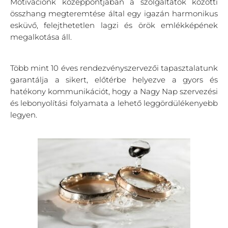
Motivációnk középpontjában a szolgáltatók közötti
összhang megteremtése által egy igazán harmonikus
esküvő, felejthetetlen lagzi és örök emlékképének
megalkotása áll.
Több mint 10 éves rendezvényszervezői tapasztalatunk
garantálja a sikert, előtérbe helyezve a gyors és
hatékony kommunikációt, hogy a Nagy Nap szervezési
és lebonyolítási folyamata a lehető leggördülékenyebb
legyen.