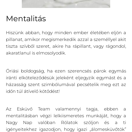
Mentalitás
Hiszünk abban, hogy minden ember életében eljön a
pillanat, amikor megismerkedik azzal a személlyel akit
tiszta szívből szeret, akire ha rápillant, vagy rágondol,
akaratlanul is elmosolyodik.
Óriási boldogság, ha ezen szerencsés párok egymás
iránti elköteleződésük jeleként eljegyzik egymást és a
házasság szent szimbólumával pecsételik meg ezt az
időn túl átívelő kötődést!
Az Esküvő Team valamennyi tagja, ebben a
mentalitásban végzi lelkiismeretes munkáját, hogy a
Nagy Nap valóban Rólatok szóljon és a ti
igényeitekhez igazodjon, hogy igazi „álomesküvőtök”