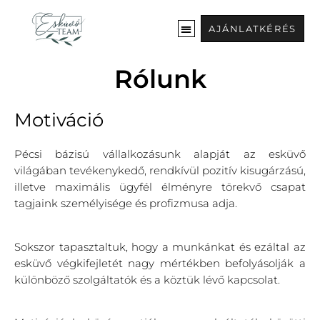
Ugrás
a
AJÁNLATKÉRÉS
tartalomra
Rólunk
Motiváció
Pécsi bázisú vállalkozásunk alapját az esküvő
világában tevékenykedő, rendkívül pozitív kisugárzású,
illetve maximális ügyfél élményre törekvő csapat
tagjaink személyisége és profizmusa adja.
Sokszor tapasztaltuk, hogy a munkánkat és ezáltal az
esküvő végkifejletét nagy mértékben befolyásolják a
különböző szolgáltatók és a köztük lévő kapcsolat.