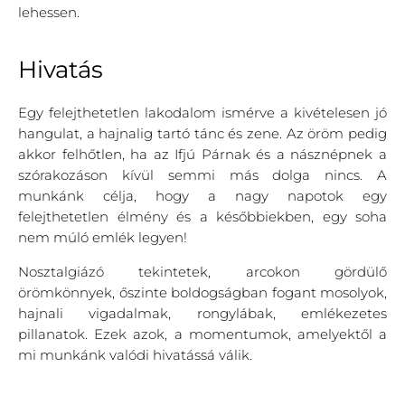
lehessen.
Hivatás
Egy felejthetetlen lakodalom ismérve a kivételesen jó
hangulat, a hajnalig tartó tánc és zene. Az öröm pedig
akkor felhőtlen, ha az Ifjú Párnak és a násznépnek a
szórakozáson kívül semmi más dolga nincs. A
munkánk célja, hogy a nagy napotok egy
felejthetetlen élmény és a későbbiekben, egy soha
nem múló emlék legyen!
Nosztalgiázó tekintetek, arcokon gördülő
örömkönnyek, őszinte boldogságban fogant mosolyok,
hajnali vigadalmak, rongylábak, emlékezetes
pillanatok. Ezek azok, a momentumok, amelyektől a
mi munkánk valódi hivatássá válik.