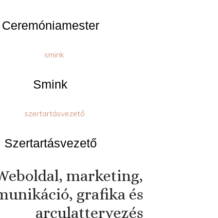
Ceremóniamester
Smink
Szertartásvezető
Weboldal, marketing,
unikáció, grafika és
arculattervezés