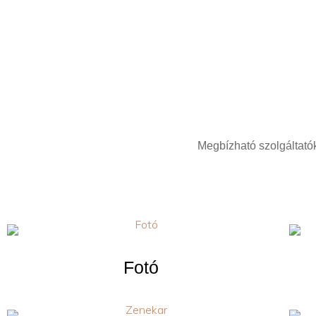
Ugrás
a
tartalomra
Megbízható szolgáltatók
Fotó