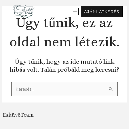
Ugrás
a
AJÁNLATKÉRÉS
tartalomra
Úgy tűnik, ez az
oldal nem létezik.
Úgy tűnik, hogy az ide mutató link
hibás volt. Talán próbáld meg keresni?
Keresés:
EsküvőTeam