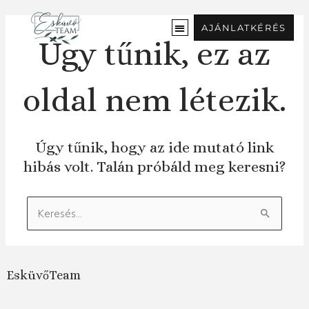
Ugrás
a
AJÁNLATKÉRÉS
tartalomra
Úgy tűnik, ez az
oldal nem létezik.
Úgy tűnik, hogy az ide mutató link
hibás volt. Talán próbáld meg keresni?
Keresés:
EsküvőTeam