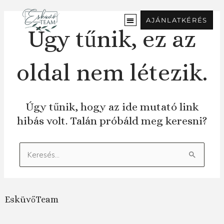
Ugrás
a
AJÁNLATKÉRÉS
tartalomra
Úgy tűnik, ez az
oldal nem létezik.
Úgy tűnik, hogy az ide mutató link
hibás volt. Talán próbáld meg keresni?
Keresés:
EsküvőTeam