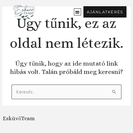
Ugrás
a
AJÁNLATKÉRÉS
tartalomra
Úgy tűnik, ez az
oldal nem létezik.
Úgy tűnik, hogy az ide mutató link
hibás volt. Talán próbáld meg keresni?
Keresés:
EsküvőTeam