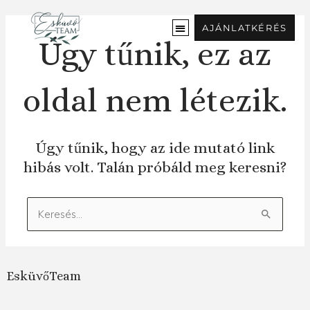
Ugrás
a
AJÁNLATKÉRÉS
tartalomra
Úgy tűnik, ez az
oldal nem létezik.
Úgy tűnik, hogy az ide mutató link
hibás volt. Talán próbáld meg keresni?
Keresés:
EsküvőTeam