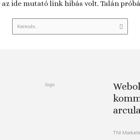
 az ide mutató link hibás volt. Talán prób
Keresés:
Webol
kommu
arcul
TNI Marketin