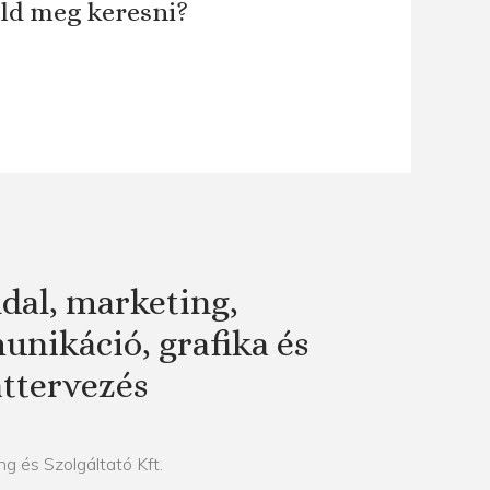
áld meg keresni?
dal, marketing,
nikáció, grafika és
attervezés
g és Szolgáltató Kft.