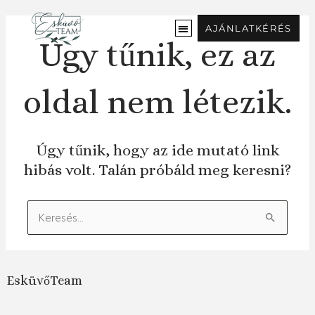
Ugrás
a
AJÁNLATKÉRÉS
tartalomra
Úgy tűnik, ez az
oldal nem létezik.
Úgy tűnik, hogy az ide mutató link
hibás volt. Talán próbáld meg keresni?
Keresés:
EsküvőTeam