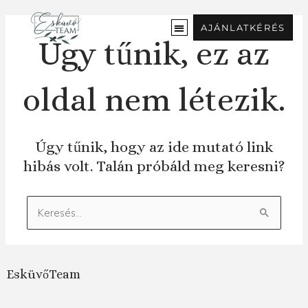
Ugrás
a
AJÁNLATKÉRÉS
tartalomra
Úgy tűnik, ez az
oldal nem létezik.
Úgy tűnik, hogy az ide mutató link
hibás volt. Talán próbáld meg keresni?
Keresés:
EsküvőTeam