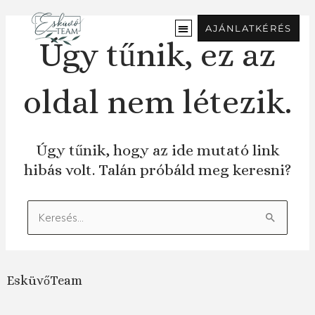
Ugrás
a
AJÁNLATKÉRÉS
tartalomra
Úgy tűnik, ez az
oldal nem létezik.
Úgy tűnik, hogy az ide mutató link
hibás volt. Talán próbáld meg keresni?
Keresés:
EsküvőTeam