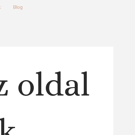
k
Blog
z oldal
k.