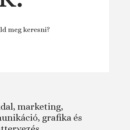
áld meg keresni?
dal, marketing,
nikáció, grafika és
attervezés