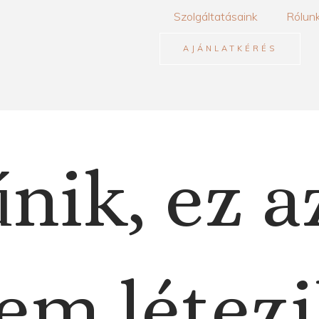
Szolgáltatásaink
Rólun
AJÁNLATKÉRÉS
nik, ez a
em létezi