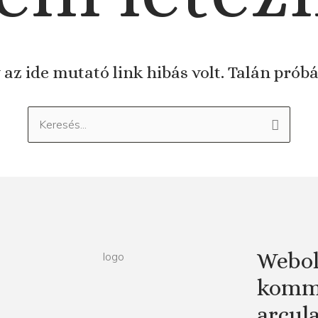
 az ide mutató link hibás volt. Talán prób
Keresés:
Webol
kommu
arcul