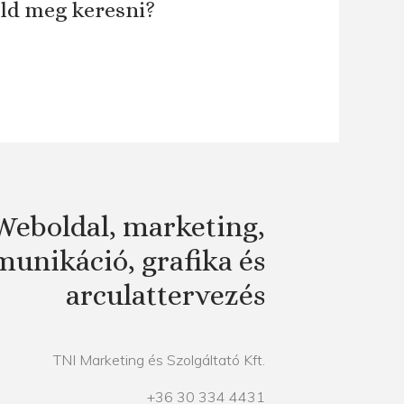
áld meg keresni?
Weboldal, marketing,
unikáció, grafika és
arculattervezés
TNI Marketing és Szolgáltató Kft.
+36 30 334 4431