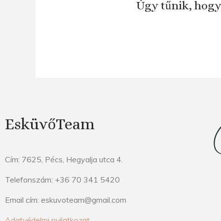
Úgy tűnik, hogy
EsküvőTeam
Cím: 7625, Pécs, Hegyalja utca 4.
Telefonszám: +36 70 341 5420
Email cím: eskuvoteam@gmail.com
Adatvédelmi nyilatkozat