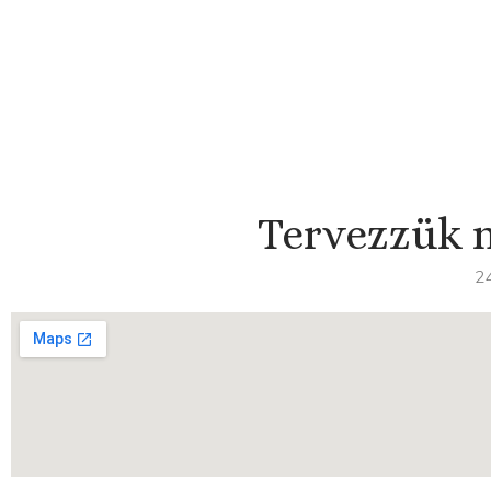
Tervezzük m
24