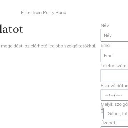
EnterTrain Party Band
Név
latot
Email
egoldást, az elérhető legjobb szolgáltatókkal,
Telefonszám
Esküvő dátu
Melyik szolgá
Üzenet