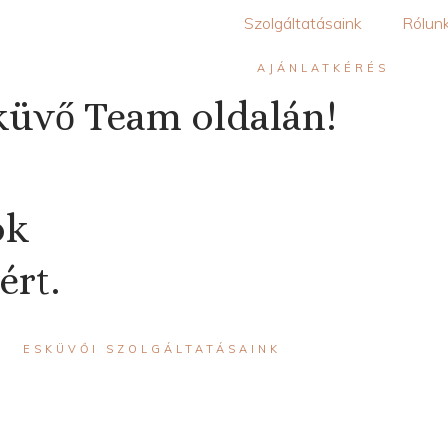
Szolgáltatásaink
Rólun
AJÁNLATKÉRÉS
küvő Team oldalán!
ók
ért.
ESKÜVŐI SZOLGÁLTATÁSAINK