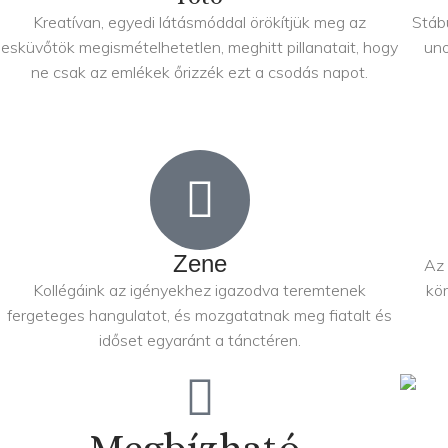
Kreatívan, egyedi látásmóddal örökítjük meg az
Stáb
esküvőtök megismételhetetlen, meghitt pillanatait, hogy
uno
ne csak az emlékek őrizzék ezt a csodás napot.
Zene
Az 
Kollégáink az igényekhez igazodva teremtenek
kör
fergeteges hangulatot, és mozgatatnak meg fiatalt és
időset egyaránt a tánctéren.