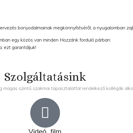
zervezés bonyodalmainak megkönnyítéséről, a nyugalomban zajló
onban egy közös van minden Hozzánk forduló párban:
, ezt garantáljuk!
Szolgáltatásink
ag magas szintű szakmai tapasztalattal rendelkező kollégák alko
Videó, film