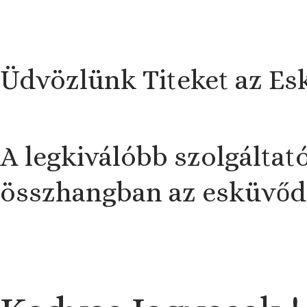
Ugrás
a
tartalomra
Üdvözlünk Titeket az Es
A legkiválóbb szolgáltat
összhangban az esküvőd