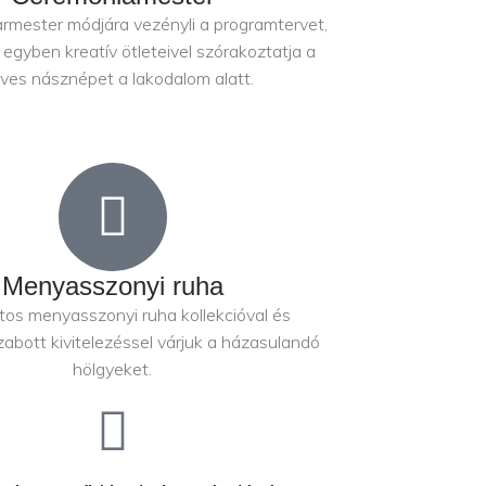
rmester módjára vezényli a programtervet,
egyben kreatív ötleteivel szórakoztatja a
ves násznépet a lakodalom alatt.
Menyasszonyi ruha
os menyasszonyi ruha kollekcióval és
abott kivitelezéssel várjuk a házasulandó
hölgyeket.