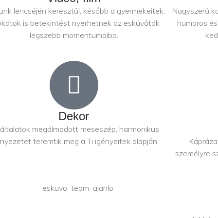
unk lencséjén keresztül, később a gyermekeitek,
Nagyszerű ka
kátok is betekintést nyerhetnek az esküvőtök
humoros és 
legszebb momentumaiba.
ked
Dekor
általatok megálmodott meseszép, harmonikus
nyezetet teremtik meg a Ti igényeitek alapján.
Káprázat
személyre sz