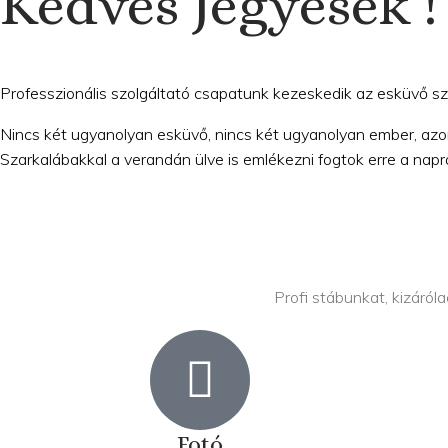
Kedves Jegyesek !
Professzionális szolgáltató csapatunk kezeskedik az esküvő s
Nincs két ugyanolyan esküvő, nincs két ugyanolyan ember, az
Szarkalábakkal a verandán ülve is emlékezni fogtok erre a napra
Profi stábunkat, kizáról
Fotó