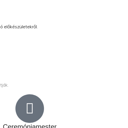
 előkészületekről.
tják.
Ceremóniamester