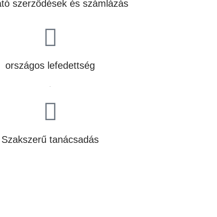
ató szerződések és számlázás
országos lefedettség
.
Szakszerű tanácsadás