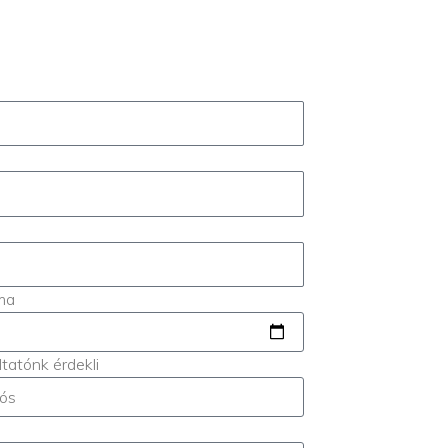
ma
ltatónk érdekli