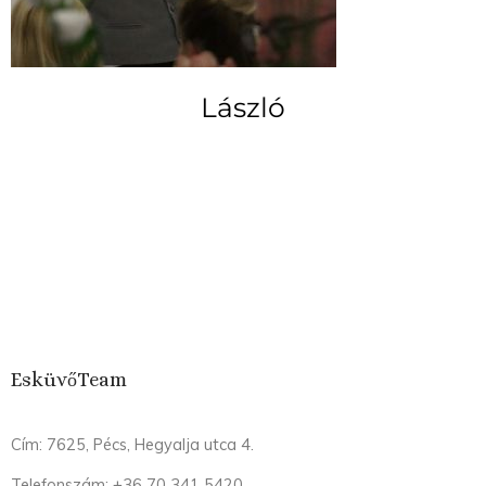
László
EsküvőTeam
Cím: 7625, Pécs, Hegyalja utca 4.
Telefonszám: +36 70 341 5420