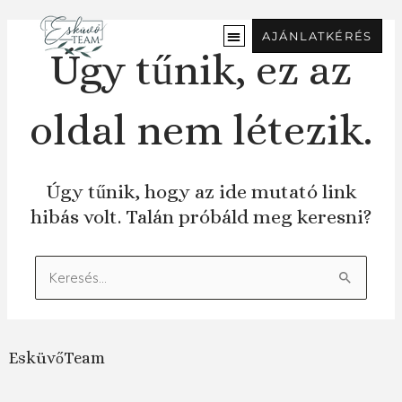
Ugrás
a
AJÁNLATKÉRÉS
tartalomra
Úgy tűnik, ez az
oldal nem létezik.
Úgy tűnik, hogy az ide mutató link
hibás volt. Talán próbáld meg keresni?
Keresés:
EsküvőTeam