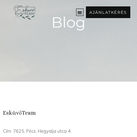
Ugrás
a
AJÁNLATKÉRÉS
Blog
tartalomra
EsküvőTeam
Cím: 7625, Pécs, Hegyalja utca 4.