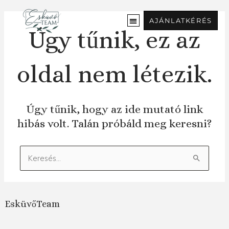
Ugrás
a
AJÁNLATKÉRÉS
tartalomra
Úgy tűnik, ez az
oldal nem létezik.
Úgy tűnik, hogy az ide mutató link
hibás volt. Talán próbáld meg keresni?
Keresés:
EsküvőTeam