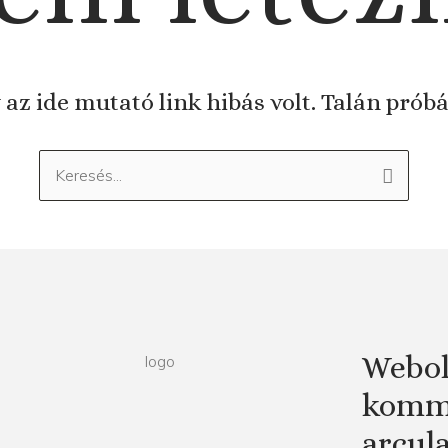
 az ide mutató link hibás volt. Talán prób
Keresés:
Webol
kommu
arcul