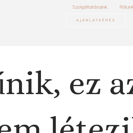
Szolgáltatásaink
Rólun
AJÁNLATKÉRÉS
nik, ez a
em létezi