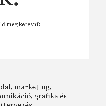
áld meg keresni?
dal, marketing,
nikáció, grafika és
attervezés