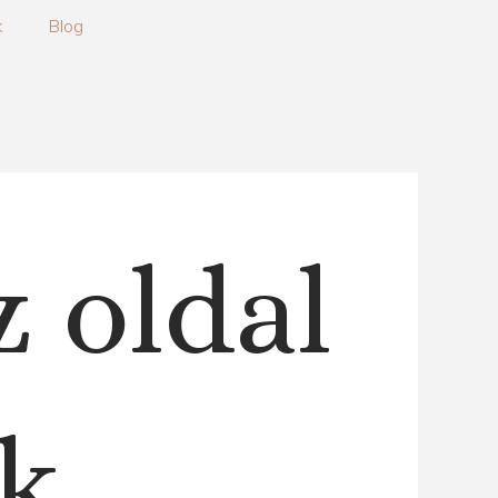
k
Blog
z oldal
k.