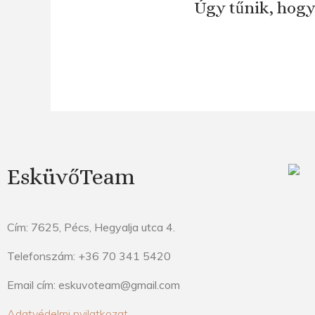
Úgy tűnik, hogy
EsküvőTeam
Cím: 7625, Pécs, Hegyalja utca 4.
Telefonszám: +36 70 341 5420
Email cím: eskuvoteam@gmail.com
Adatvédelmi nyilatkozat