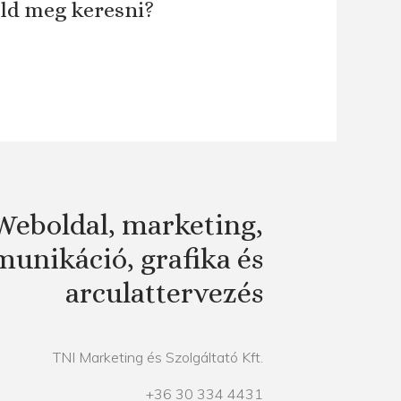
áld meg keresni?
Weboldal, marketing,
unikáció, grafika és
arculattervezés
TNI Marketing és Szolgáltató Kft.
+36 30 334 4431