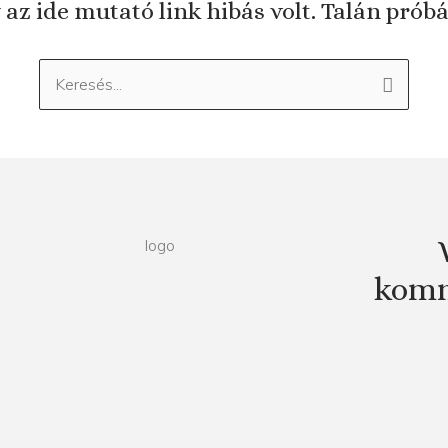
 az ide mutató link hibás volt. Talán prób
Keresés:
komm