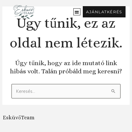
Ugrás
a
AJÁNLATKÉRÉS
tartalomra
Úgy tűnik, ez az
oldal nem létezik.
Úgy tűnik, hogy az ide mutató link
hibás volt. Talán próbáld meg keresni?
Keresés:
EsküvőTeam