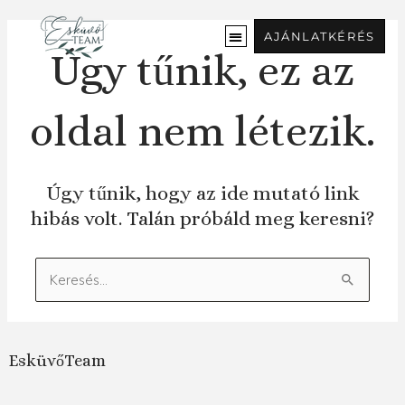
Ugrás
a
AJÁNLATKÉRÉS
tartalomra
Úgy tűnik, ez az
oldal nem létezik.
Úgy tűnik, hogy az ide mutató link
hibás volt. Talán próbáld meg keresni?
Keresés:
EsküvőTeam