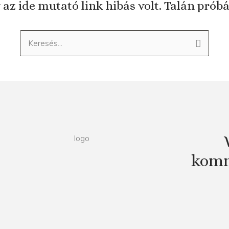
 az ide mutató link hibás volt. Talán prób
Keresés:
komm