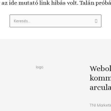
 az ide mutató link hibás volt. Talán prób
Keresés:
Webol
kommu
arcul
TNI Marketin