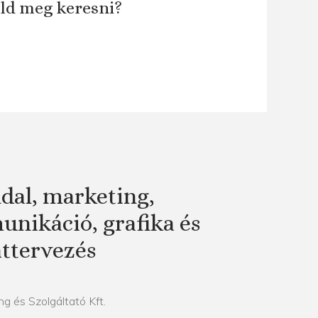
áld meg keresni?
dal, marketing,
nikáció, grafika és
attervezés
g és Szolgáltató Kft.