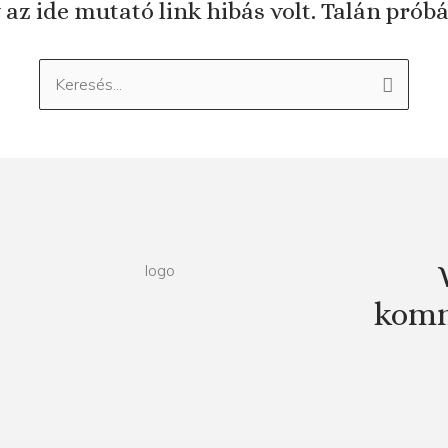
 az ide mutató link hibás volt. Talán prób
Keresés:
komm