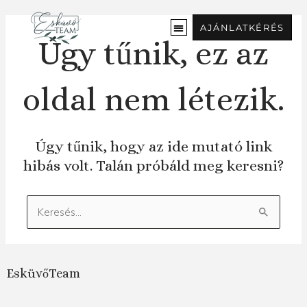
Ugrás
a
AJÁNLATKÉRÉS
tartalomra
Úgy tűnik, ez az
oldal nem létezik.
Úgy tűnik, hogy az ide mutató link
hibás volt. Talán próbáld meg keresni?
Keresés:
EsküvőTeam