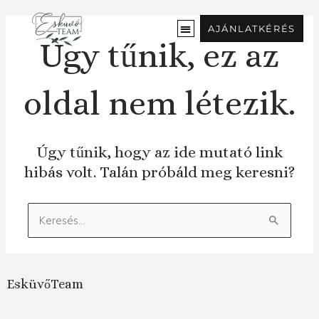
Ugrás
a
AJÁNLATKÉRÉS
tartalomra
Úgy tűnik, ez az
oldal nem létezik.
Úgy tűnik, hogy az ide mutató link
hibás volt. Talán próbáld meg keresni?
Keresés:
EsküvőTeam