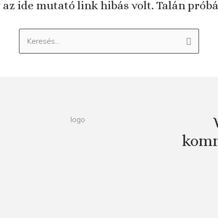
 az ide mutató link hibás volt. Talán prób
Keresés:
komm