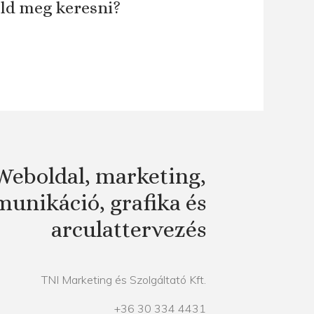
áld meg keresni?
Weboldal, marketing,
unikáció, grafika és
arculattervezés
TNI Marketing és Szolgáltató Kft.
+36 30 334 4431