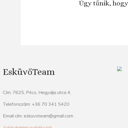
Úgy tűnik, hogy
EsküvőTeam
Cím: 7625, Pécs, Hegyalja utca 4.
Telefonszám: +36 70 341 5420
Email cím: eskuvoteam@gmail.com
Adatvédelmi nyilatkozat