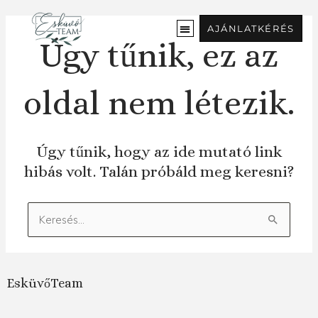
Ugrás
a
AJÁNLATKÉRÉS
tartalomra
Úgy tűnik, ez az
oldal nem létezik.
Úgy tűnik, hogy az ide mutató link
hibás volt. Talán próbáld meg keresni?
Keresés:
EsküvőTeam