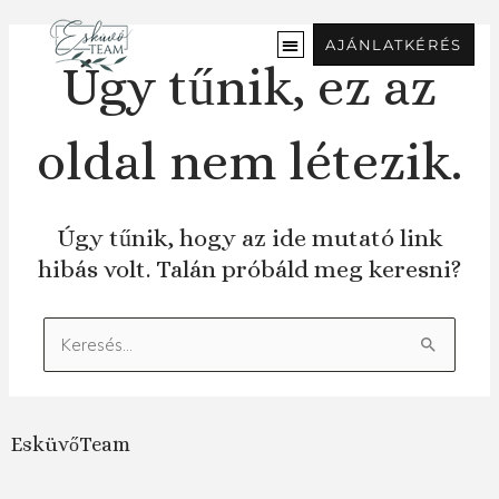
Ugrás
a
AJÁNLATKÉRÉS
tartalomra
Úgy tűnik, ez az
oldal nem létezik.
Úgy tűnik, hogy az ide mutató link
hibás volt. Talán próbáld meg keresni?
Keresés:
EsküvőTeam