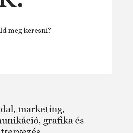
áld meg keresni?
dal, marketing,
nikáció, grafika és
attervezés