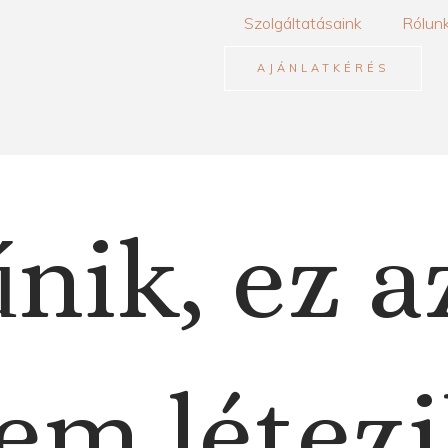
Szolgáltatásaink
Rólun
AJÁNLATKÉRÉS
nik, ez a
em létezi