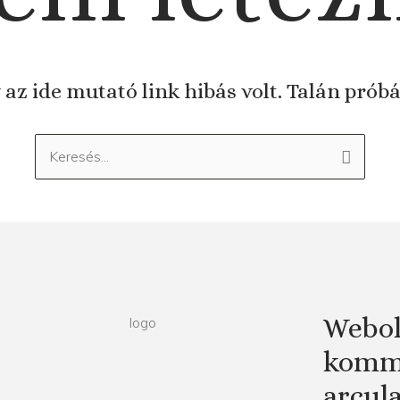
 az ide mutató link hibás volt. Talán prób
Keresés:
Webol
kommu
arcul