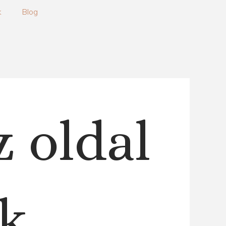
k
Blog
z oldal
k.