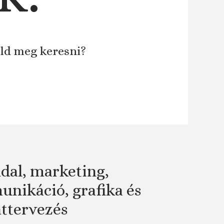
áld meg keresni?
dal, marketing,
nikáció, grafika és
attervezés