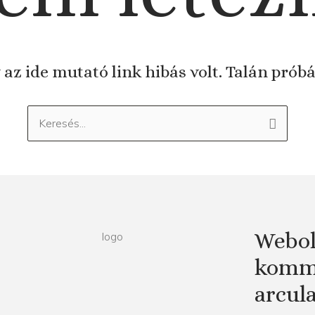
 az ide mutató link hibás volt. Talán prób
Keresés:
Webol
kommu
arcul