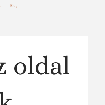
k
Blog
z oldal
k.