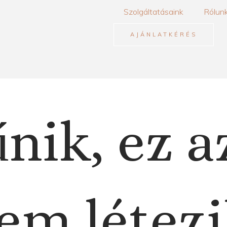
Szolgáltatásaink
Rólun
AJÁNLATKÉRÉS
nik, ez a
em létezi