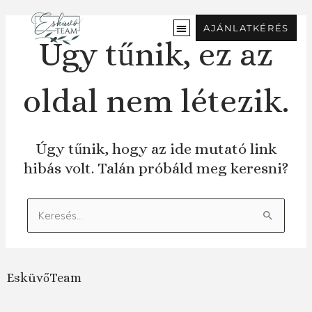
Ugrás
a
AJÁNLATKÉRÉS
tartalomra
Úgy tűnik, ez az
oldal nem létezik.
Úgy tűnik, hogy az ide mutató link
hibás volt. Talán próbáld meg keresni?
Keresés:
EsküvőTeam