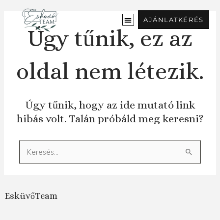
Ugrás
a
AJÁNLATKÉRÉS
tartalomra
Úgy tűnik, ez az
oldal nem létezik.
Úgy tűnik, hogy az ide mutató link
hibás volt. Talán próbáld meg keresni?
Keresés:
EsküvőTeam