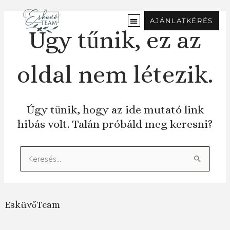
Ugrás
a
AJÁNLATKÉRÉS
tartalomra
Úgy tűnik, ez az
oldal nem létezik.
Úgy tűnik, hogy az ide mutató link
hibás volt. Talán próbáld meg keresni?
Keresés:
EsküvőTeam