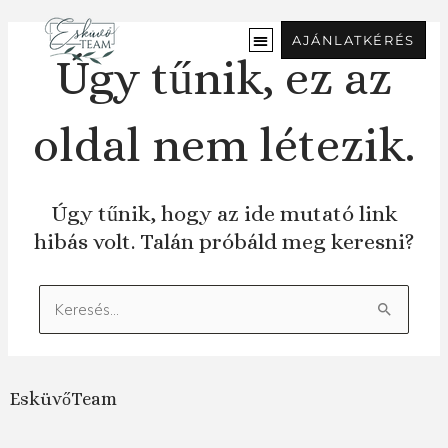
Ugrás
a
AJÁNLATKÉRÉS
tartalomra
Úgy tűnik, ez az
oldal nem létezik.
Úgy tűnik, hogy az ide mutató link
hibás volt. Talán próbáld meg keresni?
Keresés:
EsküvőTeam