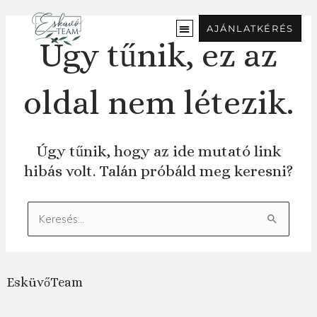
Ugrás
a
AJÁNLATKÉRÉS
tartalomra
Úgy tűnik, ez az
oldal nem létezik.
Úgy tűnik, hogy az ide mutató link
hibás volt. Talán próbáld meg keresni?
Keresés:
EsküvőTeam