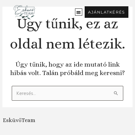
Ugrás
a
AJÁNLATKÉRÉS
tartalomra
Úgy tűnik, ez az
oldal nem létezik.
Úgy tűnik, hogy az ide mutató link
hibás volt. Talán próbáld meg keresni?
Keresés:
EsküvőTeam