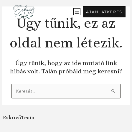
Ugrás
a
AJÁNLATKÉRÉS
tartalomra
Úgy tűnik, ez az
oldal nem létezik.
Úgy tűnik, hogy az ide mutató link
hibás volt. Talán próbáld meg keresni?
Keresés:
EsküvőTeam