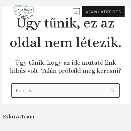
Ugrás
a
AJÁNLATKÉRÉS
tartalomra
Úgy tűnik, ez az
oldal nem létezik.
Úgy tűnik, hogy az ide mutató link
hibás volt. Talán próbáld meg keresni?
Keresés:
EsküvőTeam