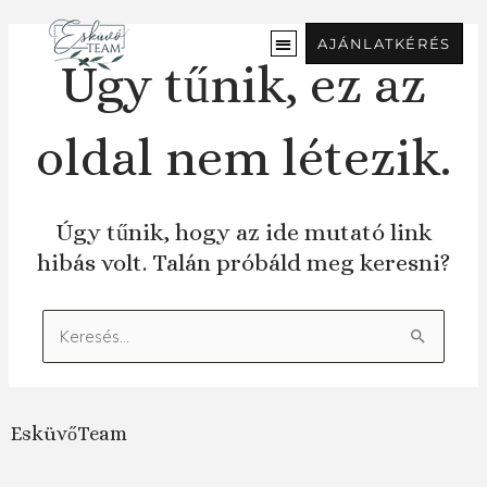
Ugrás
a
AJÁNLATKÉRÉS
tartalomra
Úgy tűnik, ez az
oldal nem létezik.
Úgy tűnik, hogy az ide mutató link
hibás volt. Talán próbáld meg keresni?
Keresés:
EsküvőTeam