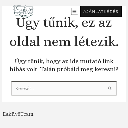
Ugrás
a
AJÁNLATKÉRÉS
tartalomra
Úgy tűnik, ez az
oldal nem létezik.
Úgy tűnik, hogy az ide mutató link
hibás volt. Talán próbáld meg keresni?
Keresés:
EsküvőTeam