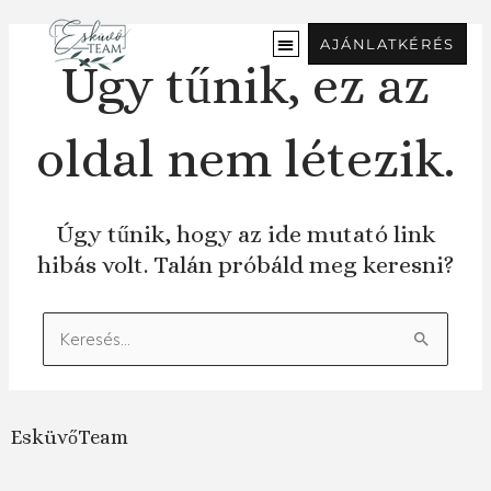
Ugrás
a
AJÁNLATKÉRÉS
tartalomra
Úgy tűnik, ez az
oldal nem létezik.
Úgy tűnik, hogy az ide mutató link
hibás volt. Talán próbáld meg keresni?
Keresés:
EsküvőTeam