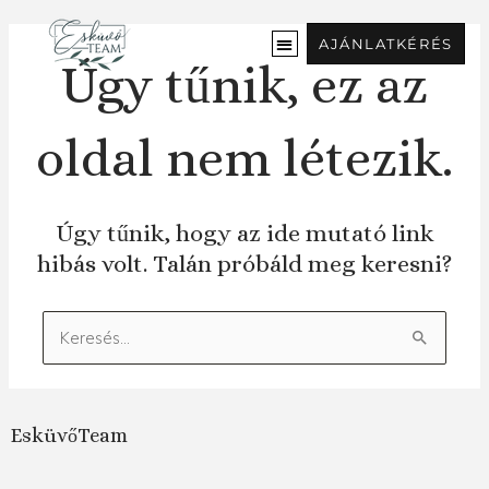
Ugrás
a
AJÁNLATKÉRÉS
tartalomra
Úgy tűnik, ez az
oldal nem létezik.
Úgy tűnik, hogy az ide mutató link
hibás volt. Talán próbáld meg keresni?
Keresés:
EsküvőTeam