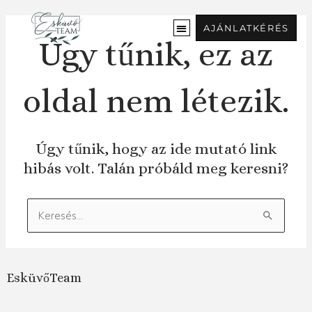
Ugrás
a
AJÁNLATKÉRÉS
tartalomra
Úgy tűnik, ez az
oldal nem létezik.
Úgy tűnik, hogy az ide mutató link
hibás volt. Talán próbáld meg keresni?
Keresés:
EsküvőTeam