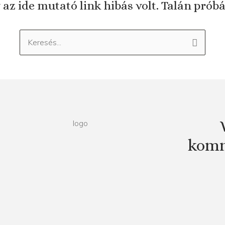
 az ide mutató link hibás volt. Talán prób
Keresés:
komm