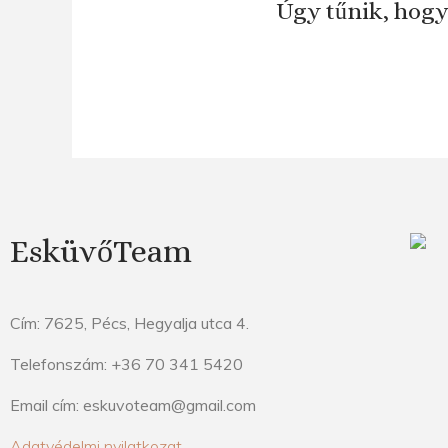
Úgy tűnik, hogy
EsküvőTeam
Cím: 7625, Pécs, Hegyalja utca 4.
Telefonszám: +36 70 341 5420
Email cím: eskuvoteam@gmail.com
Adatvédelmi nyilatkozat