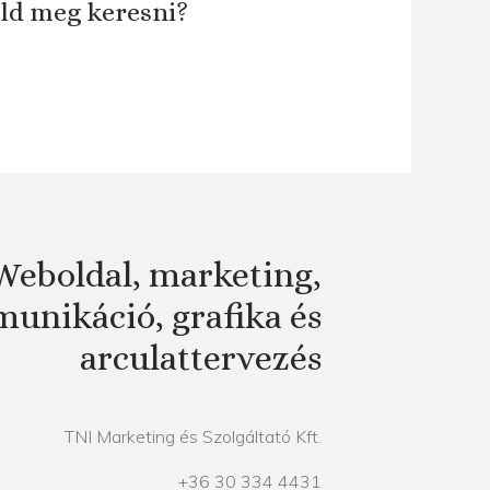
áld meg keresni?
Weboldal, marketing,
unikáció, grafika és
arculattervezés
TNI Marketing és Szolgáltató Kft.
+36 30 334 4431