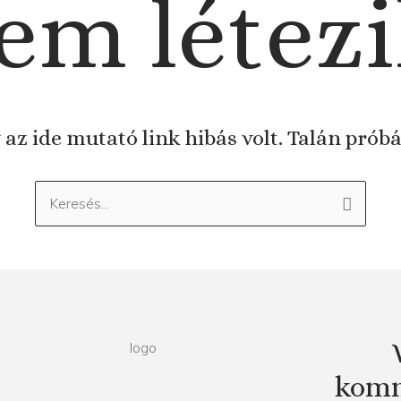
em létezi
 az ide mutató link hibás volt. Talán prób
Keresés:
komm