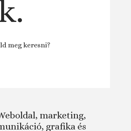
k.
áld meg keresni?
Weboldal, marketing,
unikáció, grafika és