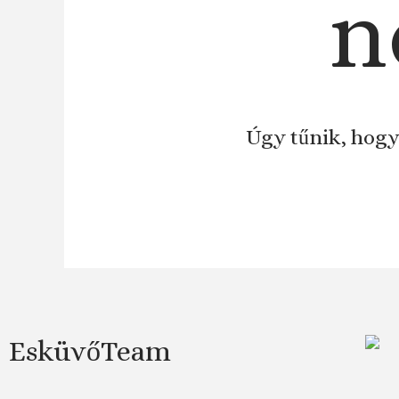
n
Úgy tűnik, hogy
EsküvőTeam