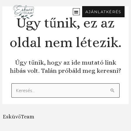
Ugrás
a
AJÁNLATKÉRÉS
tartalomra
Úgy tűnik, ez az
oldal nem létezik.
Úgy tűnik, hogy az ide mutató link
hibás volt. Talán próbáld meg keresni?
Keresés:
EsküvőTeam