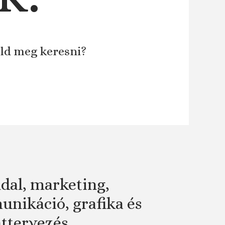
áld meg keresni?
dal, marketing,
nikáció, grafika és
attervezés