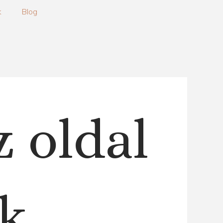
k
Blog
z oldal
k.