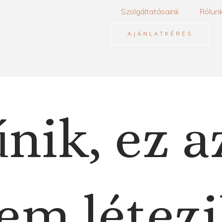
Szolgáltatásaink
Rólun
AJÁNLATKÉRÉS
nik, ez a
em létezi