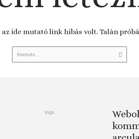
 az ide mutató link hibás volt. Talán prób
Keresés:
Webol
kommu
arcul